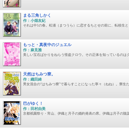
まる三角しかく
作：小畑友紀
それは中1の春。松浦（まつうら）に恋するちとせの前に、転校生と
もっと・真夜中のジュエル
作：麻見雅
美しい宝石ばかりをねらう怪盗クロウ。その正体を知っているのは
天然はちみつ寮。
作：織田綺
男女混合の“はちみつ寮”で暮らすことになった寧々（ねね）。寮生
巴がゆく！
作：田村由美
京都祇園祭り・宵山、伊織と月子の婚約発表の席。伊織は月子の陰