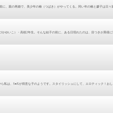
の前に、親の再婚で、美少年の椿（つばき）がやってくる。同い年の椿と媛子は日々
づかゆいこ）・高校2年生。そんな結子の前に、ある日現れたのは、目つきが異様に
ら私は、S●Xが得意な子のようです。スタイリッシュにして、エロティック！おし