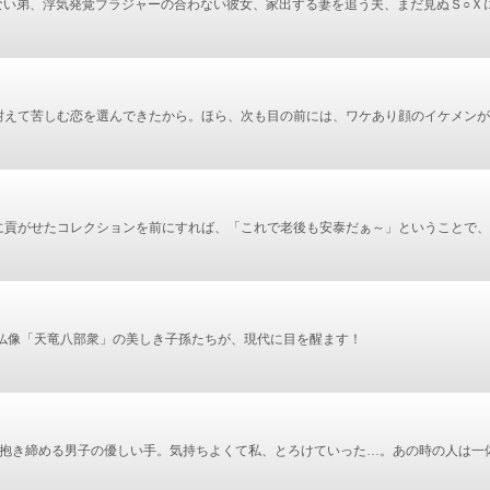
てない弟、浮気発覚ブラジャーの合わない彼女、家出する妻を追う夫、まだ見ぬＳ○Ｘ
耐えて苦しむ恋を選んできたから。ほら、次も目の前には、ワケあり顔のイケメンが
に貢がせたコレクションを前にすれば、「これで老後も安泰だぁ～」ということで、
た仏像「天竜八部衆」の美しき子孫たちが、現代に目を醒ます！
を抱き締める男子の優しい手。気持ちよくて私、とろけていった…。あの時の人は一