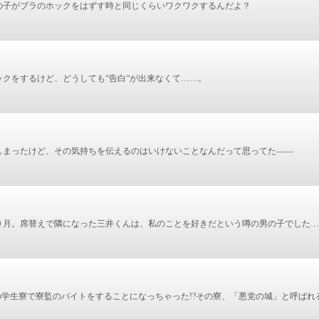
の子がブラのホックをはずす時と同じくらいワクワクするんだよ？
クをするけど、どうしても“告白“が出来なくて……。
しまったけど、その気持ちを伝えるのはいけないことなんだって思ってた――
９月。席替えで隣になった三井くんは、私のことを好きだという噂の男の子でした…
の学生寮で寮監のバイトをすることになっちゃった!?その寮、「悪党の城」と呼ばれ