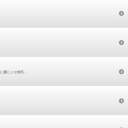
に慶にニセ彼氏…