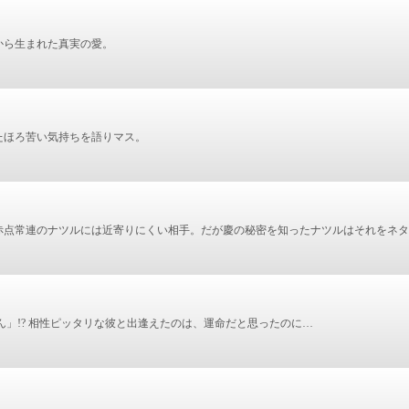
から生まれた真実の愛。
たほろ苦い気持ちを語りマス。
赤点常連のナツルには近寄りにくい相手。だが慶の秘密を知ったナツルはそれをネタ
」!? 相性ピッタリな彼と出逢えたのは、運命だと思ったのに…