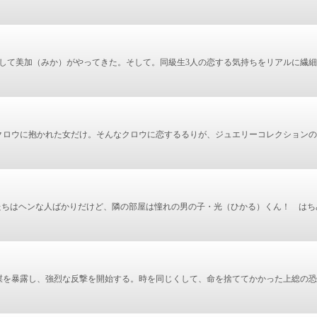
して美加（みか）がやってきた。そして。同級生3人の恋する気持ちをリアルに繊
クロウに抱かれた女だけ。そんなクロウに恋するるりが、ジュエリーコレクションの
たちはヘンな人ばかりだけど、隣の部屋は憧れの男の子・光（ひかる）くん！ はち
謀を暴露し、強烈な反撃を開始する。時を同じくして、命を捨ててかかった上総の恐