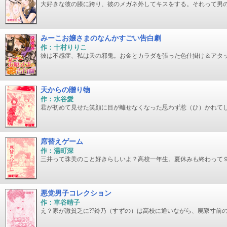
大好きな彼の膝に跨り、彼のメガネ外してキスをする。それって男
みーこお嬢さまのなんかすごい告白劇
作：十村りりこ
彼は不感症、私は天の邪鬼。お金とカラダを張った色仕掛け＆アタッ
天からの贈り物
作：水谷愛
君が初めて見せた笑顔に目が離せなくなった思わず惹（ひ）かれて
席替えゲーム
作：湯町深
三井って珠美のこと好きらしいよ？高校一年生。夏休みも終わって
悪党男子コレクション
作：車谷晴子
え？家が激貧乏に??鈴乃（すずの）は高校に通いながら、廃寮寸前