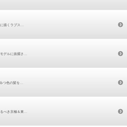
細に描くラブス…
モデルに抜擢さ…
みつ色の髪を…
るべき京極＆東…