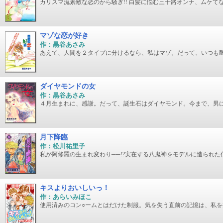
カリスマ流素敵な恋のから騒ぎ!! 白髪に悩む三十路オンナ、ムケ
マゾな恋が好き
作：黒谷あさみ
あえて、人間を２タイプに分けるなら、私はマゾ。だって、いつも
ダイヤモンドの女
作：黒谷あさみ
４月生まれに、感謝。だって、誕生石はダイヤモンド。今まで、男
月下降臨
作：松川祐里子
私が阿修羅の生まれ変わり──!?実在する八鬼神をモデルに造られ
キスよりおいしいっ！
作：あらいみほこ
使用済みのコン○ームとはだけた制服。気を失う直前の記憶は、私