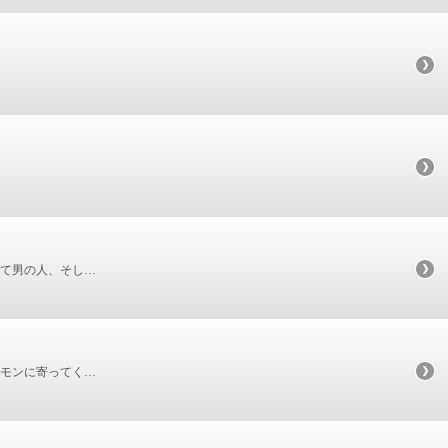
て男の人、そし…
モンに寄ってく…