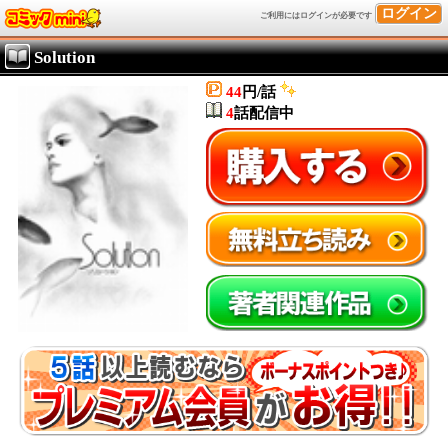
ログイン
ご利用にはログインが必要です
Solution
44
円/話
4
話配信中