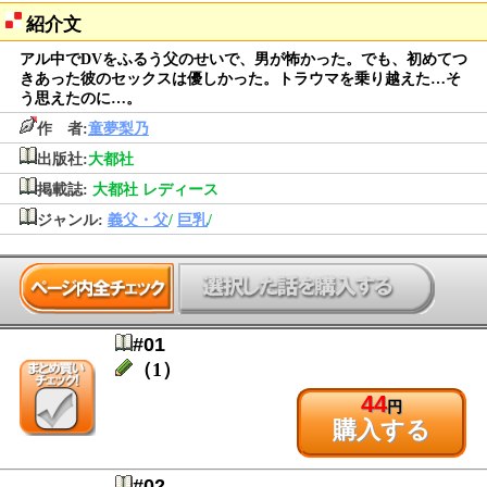
紹介文
アル中でDVをふるう父のせいで、男が怖かった。でも、初めてつ
きあった彼のセックスは優しかった。トラウマを乗り越えた…そ
う思えたのに…。
作 者:
童夢梨乃
出版社:
大都社
掲載誌:
大都社 レディース
ジャンル:
義父・父
/
巨乳
/
#01
（1）
44
円
購入する
#02