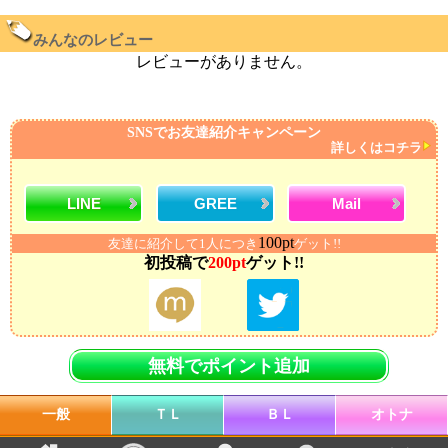
みんなのレビュー
レビューがありません。
SNSでお友達紹介キャンペーン
詳しくはコチラ
LINE
GREE
Mail
100pt
友達に紹介して1人につき
ゲット!!
初投稿で
200pt
ゲット!!
無料でポイント追加
一般
ＴＬ
ＢＬ
オトナ