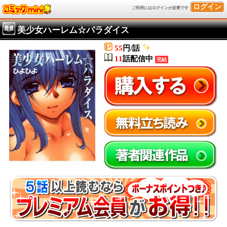
ログイン
ご利用にはログインが必要です
美少女ハーレム☆パラダイス
55
円/話
11
話配信中
完結