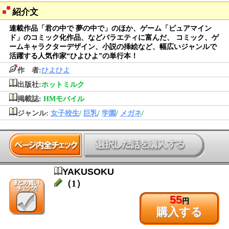
紹介文
連載作品「君の中で 夢の中で」のほか、ゲーム「ピュアマイン
ド」のコミック化作品、などバラエティに富んだ、 コミック、ゲ
ームキャラクターデザイン、小説の挿絵など、幅広いジャンルで
活躍する人気作家“ひよひよ”の単行本！
作 者:
ひよひよ
出版社:
ホットミルク
掲載誌:
HMモバイル
ジャンル:
女子校生
/
巨乳
/
学園
/
メガネ
/
YAKUSOKU
（1）
55
円
購入する