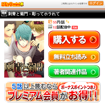
ログイン
ご利用にはログインが必要です
刺青と菊門－彫ってホラれて
55
円/話
12
話配信中
完結