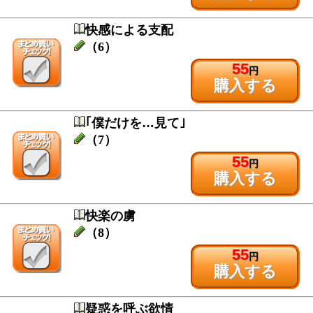
快感による支配
（6）
55
円
購入する
｢僕だけを…見て｣
（7）
55
円
購入する
快楽の虜
（8）
55
円
購入する
疑惑を呼ぶ欲情