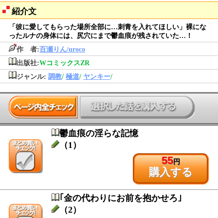
紹介文
「彼に愛してもらった場所全部に…刺青を入れてほしい」裸にな
ったルナの身体には、尻穴にまで鬱血痕が残されていた…！
作 者:
百瀬りん/uroco
出版社:
WコミックスZR
ジャンル:
調教
/
極道
/
ヤンキー
/
鬱血痕の淫らな記憶
（1）
55
円
購入する
｢金の代わりにお前を抱かせろ｣
（2）