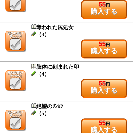
55
円
購入する
奪われた尻処女
（3）
55
円
購入する
肢体に刻まれた印
（4）
55
円
購入する
絶望のﾘﾝｶﾝ
（5）
55
円
購入する