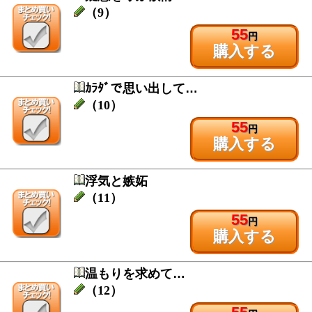
（9）
55
円
購入する
ｶﾗﾀﾞで思い出して…
（10）
55
円
購入する
浮気と嫉妬
（11）
55
円
購入する
温もりを求めて…
（12）