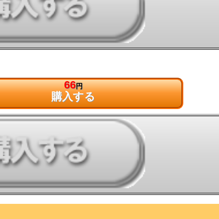
66
円
購入する