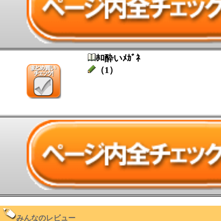
ﾎﾛ酔いﾒｶﾞﾈ
（1）
みんなのレビュー