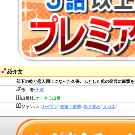
紹介文
部下の乾と恋人同士になった久保。ふとした乾の発言に衝撃を
作 者:
天点
出版社:
オークラ出版
ジャンル:
リーマン
/
先輩・後輩
/
年下攻め
/
メガネ
/