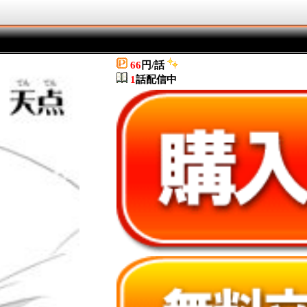
66
円/話
1
話配信中