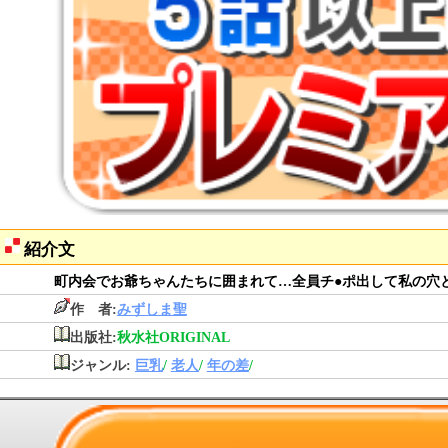
紹介文
町内会でお爺ちゃんたちに囲まれて…全員チ●ポ出して私の穴
作 者:
みずしま聖
出版社:
秋水社ORIGINAL
ジャンル:
巨乳
/
老人
/
年の差
/