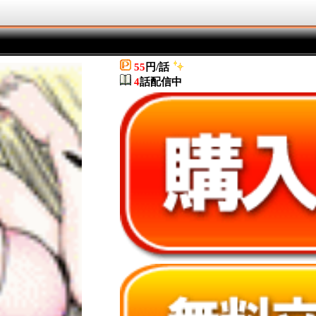
55
円/話
4
話配信中