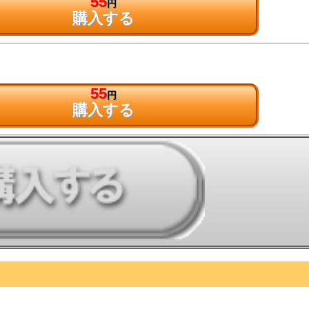
55
円
購入する
55
円
購入する