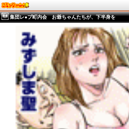
集団レ●プ町内会 お爺ちゃんたちが、下半身を