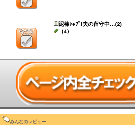
泥棒ﾚ●ﾌﾟ!夫の留守中…(2)
（4）
みんなのレビュー