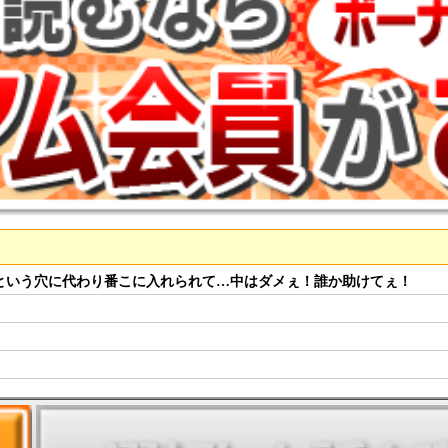
という穴に代わり番こに入れられて…中はダメぇ！誰か助けてぇ！