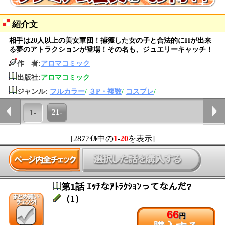
紹介文
相手は20人以上の美女軍団！捕獲した女の子と合法的にHが出来
る夢のアトラクションが登場！その名も、ジュエリーキャッチ！
作 者:
アロマコミック
出版社:
アロマコミック
ジャンル:
フルカラー
/
３P・複数
/
コスプレ
/
21-
1-
[28ﾌｧｲﾙ中の
1
-
20
を表示]
第1話 ｴｯﾁなｱﾄﾗｸｼｮﾝってなんだ?
（1）
66
円