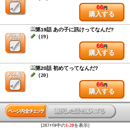
66
円
購入する
第19話 あの子に訊けってなんだ?
（19）
66
円
購入する
第20話 初めてってなんだ?
（20）
66
円
購入する
[28ﾌｧｲﾙ中の
1
-
20
を表示]