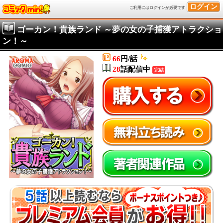
ログイン
ご利用にはログインが必要です
ゴーカン！貴族ランド ～夢の女の子捕獲アトラクショ
ン！～
66
円/話
28
話配信中
完結