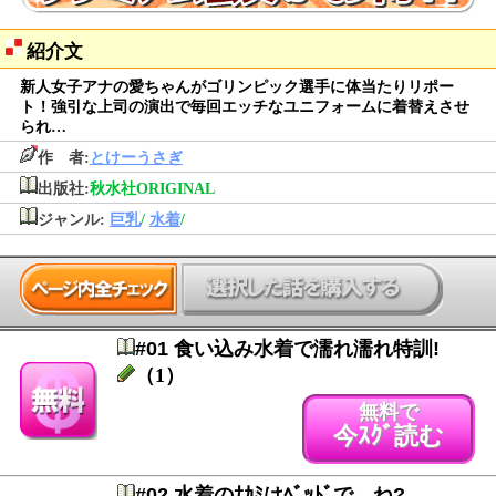
紹介文
新人女子アナの愛ちゃんがゴリンピック選手に体当たりリポー
ト！強引な上司の演出で毎回エッチなユニフォームに着替えさせ
られ…
作 者:
とけーうさぎ
出版社:
秋水社ORIGINAL
ジャンル:
巨乳
/
水着
/
#01 食い込み水着で濡れ濡れ特訓!
（1）
無料で
今ｽｸﾞ読む
#02 水着のﾅｶﾐはﾍﾞｯﾄﾞで…ね?