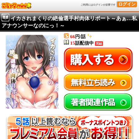
ログイン
ご利用にはログインが必要です
イカされまくりの絶倫選手村肉体リポート～あぁ…私
アナウンサーなのにっ！～
66
円/話
15
話配信中
完結