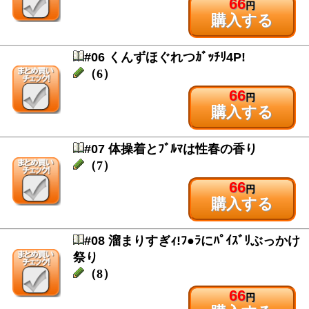
66
円
購入する
#06 くんずほぐれつｶﾞｯﾁﾘ4P!
（6）
66
円
購入する
#07 体操着とﾌﾞﾙﾏは性春の香り
（7）
66
円
購入する
#08 溜まりすぎｨ!ﾌ●ﾗにﾊﾟｲｽﾞﾘぶっかけ
祭り
（8）
66
円