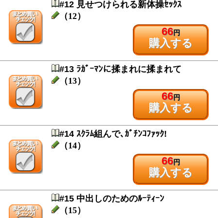
#12 見せつけられる新体操ｾｯｸｽ
（12）
66
円
購入する
#13 ﾗｶﾞｰﾏﾝに揉まれに揉まれて
（13）
66
円
購入する
#14 ｽｸﾗﾑ組んで､ｶﾞﾁﾝｺﾌｧｯｸ!
（14）
66
円
購入する
#15 中出しのためのﾙｰﾃｨｰﾝ
（15）