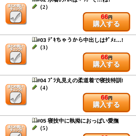
（2）
66
円
購入する
#03 ﾃﾞｷちゃうから中出しはﾀﾞﾒｪ…!
（3）
66
円
購入する
#04 ﾌﾞﾗ丸見えの柔道着で寝技特訓!
（4）
66
円
購入する
#05 寝技中に執拗におっぱい愛撫
（5）