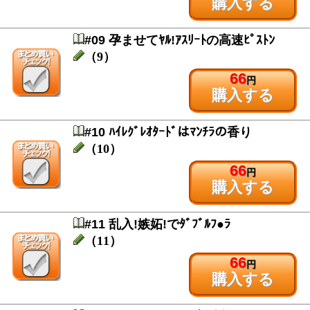
購入する
#09 孕ませてﾔﾙ!ｱｽﾘｰﾄの高速ﾋﾟｽﾄﾝ
（9）
66
円
購入する
#10 ﾊｲﾚｸﾞﾚｵﾀｰﾄﾞはﾏﾝﾁﾗの香り
（10）
66
円
購入する
#11 乱入!嫉妬!でﾀﾞﾌﾞﾙﾌ●ﾗ
（11）
66
円
購入する