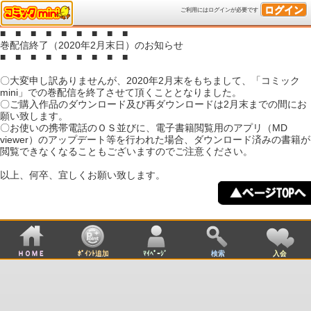
ログイン
ご利用にはログインが必要です
■ ■ ■ ■ ■ ■ ■ ■ ■
巻配信終了（2020年2月末日）のお知らせ
■ ■ ■ ■ ■ ■ ■ ■ ■
〇大変申し訳ありませんが、2020年2月末をもちまして、「コミック
mini」での巻配信を終了させて頂くこととなりました。
〇ご購入作品のダウンロード及び再ダウンロードは2月末までの間にお
願い致します。
〇お使いの携帯電話のＯＳ並びに、電子書籍閲覧用のアプリ（MD
viewer）のアップデート等を行われた場合、ダウンロード済みの書籍が
閲覧できなくなることもございますのでご注意ください。
以上、何卒、宜しくお願い致します。
ＨＯＭＥ
ﾎﾟｲﾝﾄ追加
ﾏｲﾍﾟｰｼﾞ
検索
入会