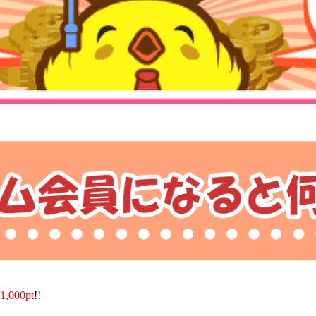
1,000pt
!!