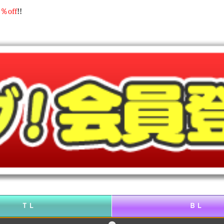
％off
!!
ＴＬ
ＢＬ