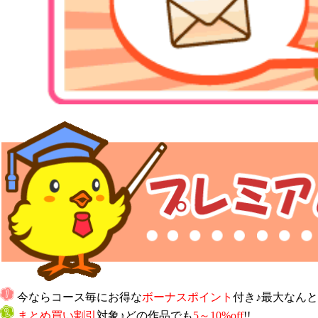
今ならコース毎にお得な
ボーナスポイント
付き♪最大なんと
まとめ買い割引
対象♪どの作品でも
5～10%off
!!